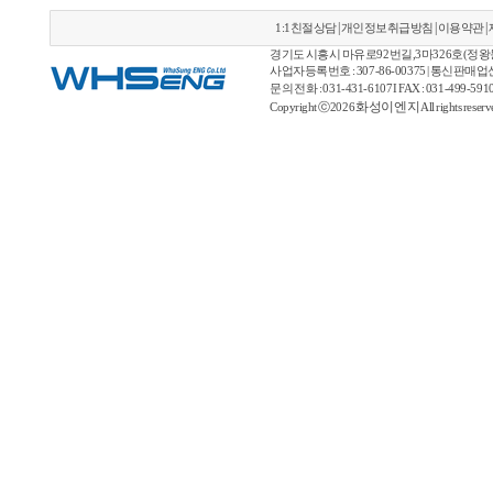
|
|
|
1:1친절상담
개인정보취급방침
이용약관
경기도 시흥시 마유로92번길,3마326호(정왕동) 
사업자등록번호 : 307-86-00375 | 통신판매
문의 전화 : 031-431-6107 I FAX : 031-499-5910 |
화성이엔지
Copyright ⓒ2026
All rights reser