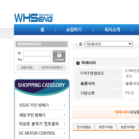
홈
>
악세서리
0.5M 
UNIT 연장코드
코드
볼륨 세트
볼륨 세
11핀소켓
PS-11
악세서리
내 상