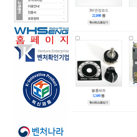
3M 연장코드
22,000
원
볼륨세트
5,500
원