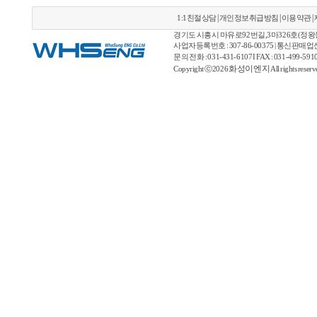
|
|
|
1:1친절상담
개인정보취급방침
이용약관
경기도 시흥시 마유로92번길,3마326호(정왕동) 
사업자등록번호 : 307-86-00375 | 통신판매
문의 전화 : 031-431-6107 I FAX : 031-499-5910 |
화성이엔지
Copyright ⓒ2026
All rights reser