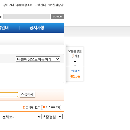
(
0
개)